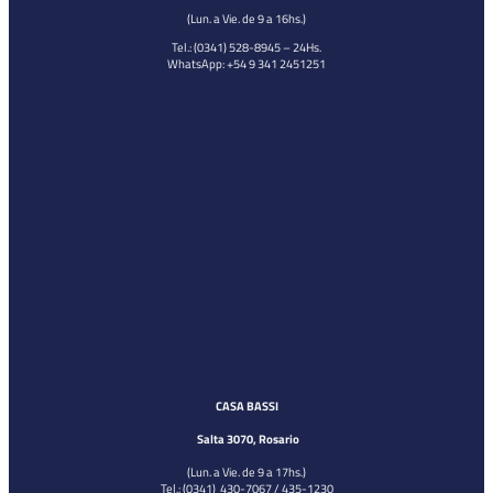
(Lun. a Vie. de 9 a 16hs.)
Tel.: (0341) 528-8945 – 24Hs.
WhatsApp: +54 9 341 2451251
CASA BASSI
Salta 3070, Rosario
(Lun. a Vie. de 9 a 17hs.)
Tel.: (0341) 430-7067 / 435-1230